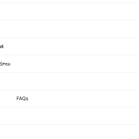
రత
యాలు
FAQs