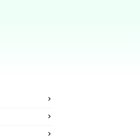


