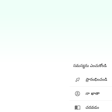
సమస్యను ఎంచుకోండి
ప్రారంభించండి
నా ఖాతా
చదవడం