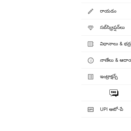
రాయడం
సబ్‌స్క్రిప్షన్‌లు
విధానాలు & భద్
నాణేలు & ఆదా
ఇంట్రాక్షన్స్
UPI ఆటో-పే