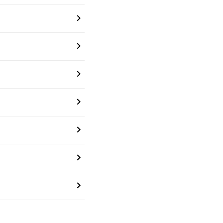






