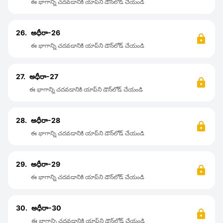
ఈ భాగాన్ని చదవడానికి యాప్‌ని డౌన్‌లోడ్ చేయండి
26.
అధీరా-26
ఈ భాగాన్ని చదవడానికి యాప్‌ని డౌన్‌లోడ్ చేయండి
27.
అధీరా-27
ఈ భాగాన్ని చదవడానికి యాప్‌ని డౌన్‌లోడ్ చేయండి
28.
అధీరా-28
ఈ భాగాన్ని చదవడానికి యాప్‌ని డౌన్‌లోడ్ చేయండి
29.
అధీరా-29
ఈ భాగాన్ని చదవడానికి యాప్‌ని డౌన్‌లోడ్ చేయండి
30.
అధీరా-30
ఈ భాగాన్ని చదవడానికి యాప్‌ని డౌన్‌లోడ్ చేయండి