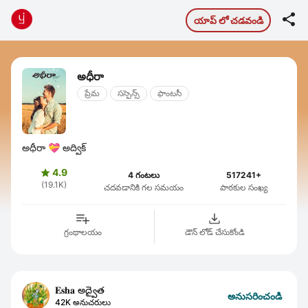

యాప్ లో చడవండి
అధీరా
ప్రేమ
సస్పెన్స్
ఫాంటసీ
అధీరా 💝 అద్విక్
4.9

4 గంటలు
517241+
(19.1K)
చదవడానికి గల సమయం
పాఠకుల సంఖ్య
గ్రంథాలయం
డౌన్ లోడ్ చేసుకోండి
𝐄𝐬𝐡𝐚 అద్వైత
అనుసరించండి
42K అనుచరులు