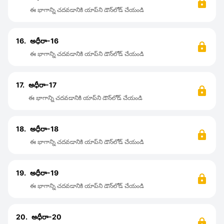
ఈ భాగాన్ని చదవడానికి యాప్‌ని డౌన్‌లోడ్ చేయండి
16.
అధీరా-16
ఈ భాగాన్ని చదవడానికి యాప్‌ని డౌన్‌లోడ్ చేయండి
17.
అధీరా-17
ఈ భాగాన్ని చదవడానికి యాప్‌ని డౌన్‌లోడ్ చేయండి
18.
అధీరా-18
ఈ భాగాన్ని చదవడానికి యాప్‌ని డౌన్‌లోడ్ చేయండి
19.
అధీరా-19
ఈ భాగాన్ని చదవడానికి యాప్‌ని డౌన్‌లోడ్ చేయండి
20.
అధీరా-20