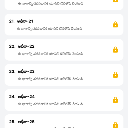
ఈ భాగాన్ని చదవడానికి యాప్‌ని డౌన్‌లోడ్ చేయండి
21.
అధీరా-21
ఈ భాగాన్ని చదవడానికి యాప్‌ని డౌన్‌లోడ్ చేయండి
22.
అధీరా-22
ఈ భాగాన్ని చదవడానికి యాప్‌ని డౌన్‌లోడ్ చేయండి
23.
అధీరా-23
ఈ భాగాన్ని చదవడానికి యాప్‌ని డౌన్‌లోడ్ చేయండి
24.
అధీరా-24
ఈ భాగాన్ని చదవడానికి యాప్‌ని డౌన్‌లోడ్ చేయండి
25.
అధీరా-25