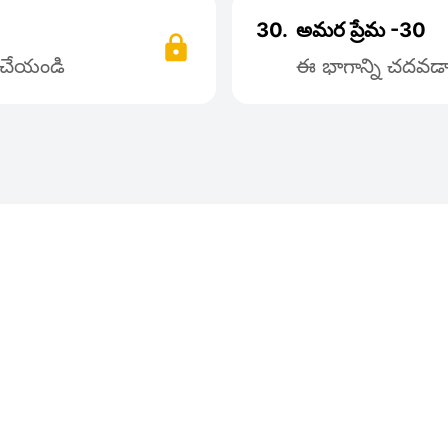
30.
అమర ప్రేమ -30
్ చేయండి
ఈ భాగాన్ని చదవడాన