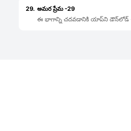
29.
అమర ప్రేమ -29
ఈ భాగాన్ని చదవడానికి యాప్‌ని డౌన్‌లోడ