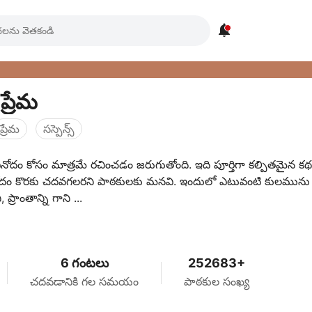

్రేమ
ప్రేమ
సస్పెన్స్
ినోదం కోసం మాత్రమే రచించడం జరుగుతోంది. ఇది పూర్తిగా కల్పితమైన క
నోదం కొరకు చదవగలరని పాఠకులకు మనవి. ఇందులో ఎటువంటి కులమును 
 ప్రాంతాన్ని గాని ...
6 గంటలు
252683+
చదవడానికి గల సమయం
పాఠకుల సంఖ్య