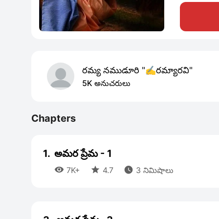
రమ్య నముడూరి "✍️రమ్యారవి"
5K అనుచరులు
Chapters
1.
అమర ప్రేమ - 1



7K+
4.7
3 నిమిషాలు