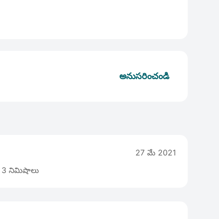
అనుసరించండి
27 మే 2021
3 నిమిషాలు