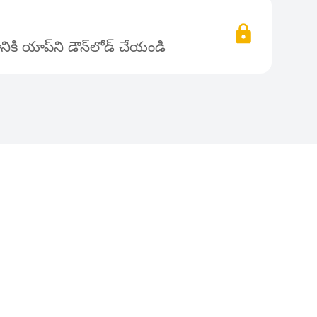
ికి యాప్‌ని డౌన్‌లోడ్ చేయండి