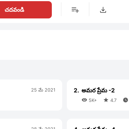
చదవండి
25 మే 2021
2.
అమర ప్రేమ -2



5K+
4.7