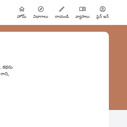
హోమ్
విభాగాలు
రాయండి
వ్యాసాలు
సైన్ ఇన్
థ. కథను
గాని,