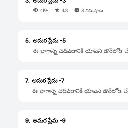
3.
అమర ప్రేమ -3



4K+
4.8
3 నిమిషాలు
5.
అమర ప్రేమ -5
ఈ భాగాన్ని చదవడానికి యాప్‌ని డౌన్‌లోడ్
7.
అమర ప్రేమ -7
ఈ భాగాన్ని చదవడానికి యాప్‌ని డౌన్‌లోడ్ 
9.
అమర ప్రేమ -9