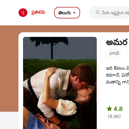

ప్రతిలిపి
తెలుగు

అమర ప
హారర్
ఇది కేవలం వ
కధగానే, వి
మతాన్ని గాని,

4.8
(9.9K)