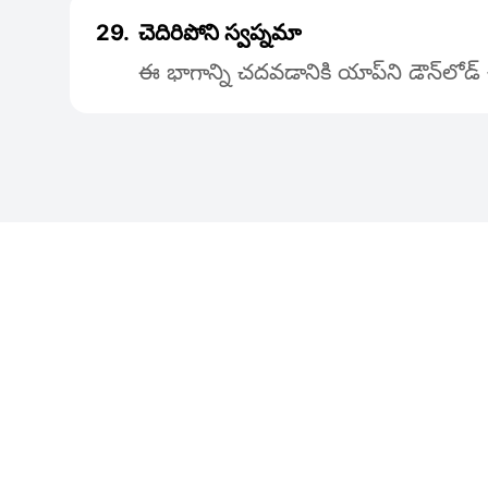
29.
చెదిరిపోని స్వప్నమా
ఈ భాగాన్ని చదవడానికి యాప్‌ని డౌన్‌లోడ