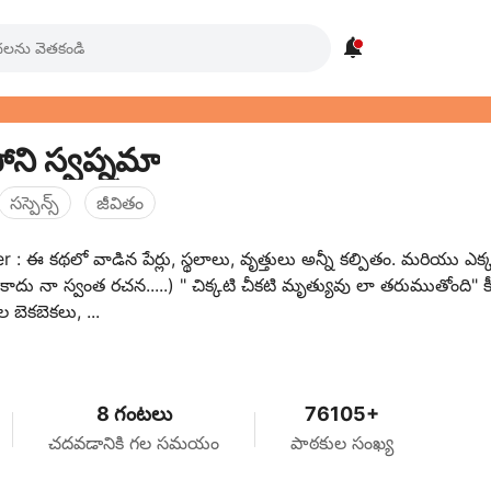

పోని స్వప్నమా
సస్పెన్స్
జీవితం
 : ఈ కథలో వాడిన పేర్లు, స్థలాలు, వృత్తులు అన్నీ కల్పితం. మరియు ఎక్
 కాదు నా స్వంత రచన.....) " చిక్కటి చీకటి మృత్యువు లా తరుముతోంది" కీ
ల బెకబెకలు, ...
8 గంటలు
76105+
చదవడానికి గల సమయం
పాఠకుల సంఖ్య