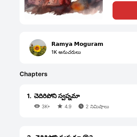
𝗥𝗮𝗺𝘆𝗮 𝗠𝗼𝗴𝘂𝗿𝗮𝗺
1K అనుచరులు
Chapters
1.
చెదిరిపోని స్వప్నమా



3K+
4.9
2 నిమిషాలు