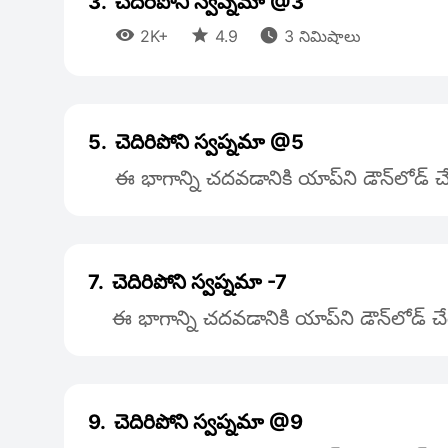
3.
చెదిరిపోని స్వప్నమా @3



2K+
4.9
3 నిమిషాలు
5.
చెదిరిపోని స్వప్నమా @5
ఈ భాగాన్ని చదవడానికి యాప్‌ని డౌన్‌లోడ్
7.
చెదిరిపోని స్వప్నమా -7
ఈ భాగాన్ని చదవడానికి యాప్‌ని డౌన్‌లోడ్ 
9.
చెదిరిపోని స్వప్నమా @9