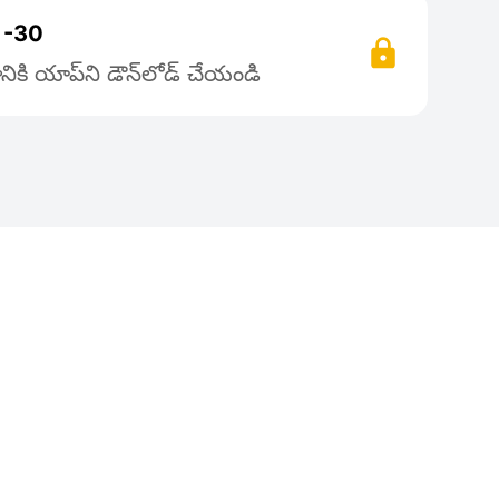
ా -30
ికి యాప్‌ని డౌన్‌లోడ్ చేయండి