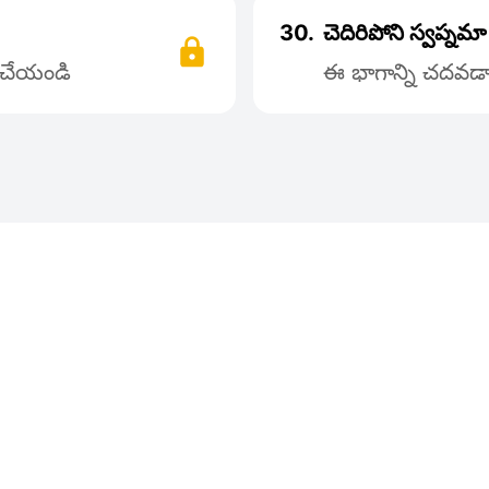
30.
చెదిరిపోని స్వప్నమ
్ చేయండి
ఈ భాగాన్ని చదవడాన