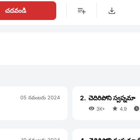
చదవండి
05 నవంబరు 2024
2.
చెదిరిపోని స్వప్నమా



3K+
4.9