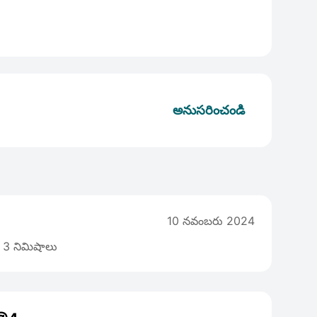
అనుసరించండి
10 నవంబరు 2024
3 నిమిషాలు