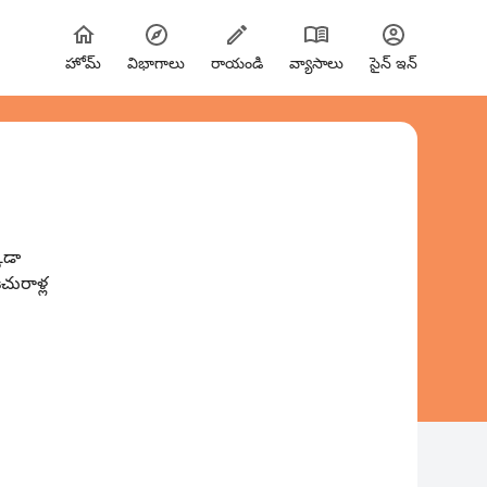
హోమ్
విభాగాలు
రాయండి
వ్యాసాలు
సైన్ ఇన్
కడా
చురాళ్ల