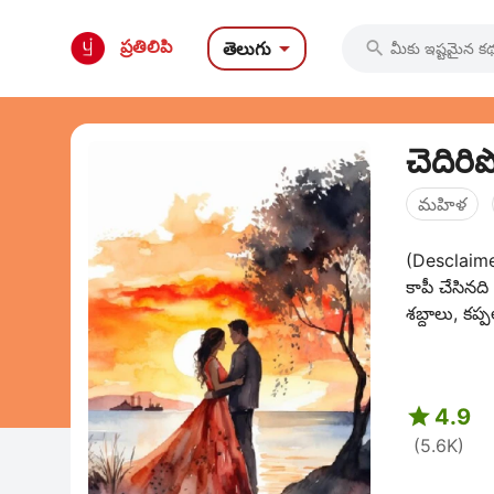

ప్రతిలిపి
తెలుగు

చెదిరి
మహిళ
(Desclaimer
కాపీ చేసినది
శబ్దాలు, కప్ప

4.9
(5.6K)