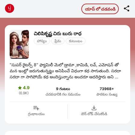

యాప్ లో చడవండి
చిలిపికృష్ణ చిరు బురు రాధ
హాస్యం
ప్రేమ
కుటుంబం
"సుపర్ రైటర్స్ 8" ఫ్యామిలీ మెలో డ్రామా ,కామిడి, లవ్, ఎమోషన్ తో
మన ఇంట్లో జరుగుతున్నట్టు అనిపించే విధంగా కథ సాగుతుంది. సరదా
సరదా గా సాగిపోయే కథ అందిస్తున్నాను అందరూ ఆదరిస్తారు అని ...
4.9

9 గంటలు
73968+
(6.9K)
చదవడానికి గల సమయం
పాఠకుల సంఖ్య
గ్రంథాలయం
డౌన్ లోడ్ చేసుకోండి