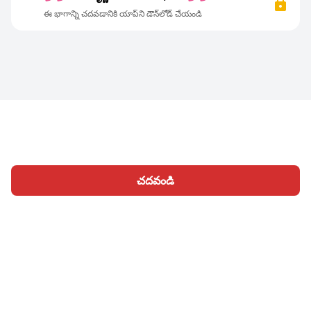
ఈ భాగాన్ని చదవడానికి యాప్‌ని డౌన్‌లోడ్ చేయండి
చదవండి
హోమ్
విభాగాలు
రాయండి
వ్యాసాలు
సైన్ ఇన్
|
|
© 2026 Nasadiya Tech. Pvt. Ltd.
మా గురించి
మాతో కలిసి
|
|
|
పనిచేయండి
ప్రైవసీ పాలసీ
నిబంధనలు
Vulnerability Disclosure
|
|
Policy
Hall of Fame
Trust Center