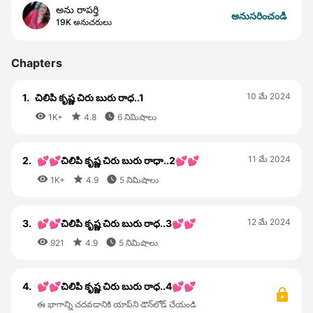
అను రాపర్తి
అనుసరించండి
19K అనుచరులు
Chapters
10 మే 2024
1.
చిలిపి కృష్ణ చిరు బురు రాధ..1



1K+
4.8
6 నిమిషాలు
11 మే 2024
2.
💕💕చిలిపి కృష్ణ చిరు బురు రాధా..2💕💕



1K+
4.9
5 నిమిషాలు
12 మే 2024
3.
💕💕చిలిపి కృష్ణ చిరు బురు రాధ..3💕💕



921
4.9
5 నిమిషాలు
4.
💕💕చిలిపి కృష్ణ చిరు బురు రాధ..4💕💕
ఈ భాగాన్ని చదవడానికి యాప్‌ని డౌన్‌లోడ్ చేయండి