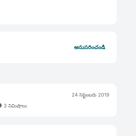
అనుసరించండి
24 సెప్టెంబరు 2019

3 నిమిషాలు