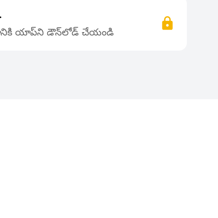
.
ికి యాప్‌ని డౌన్‌లోడ్ చేయండి