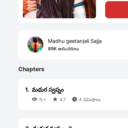
Madhu geetanjali Sajja
89K అనుచరులు
Chapters
1.
మధుర స్వప్నం



1L+
4.7
4 నిమిషాలు