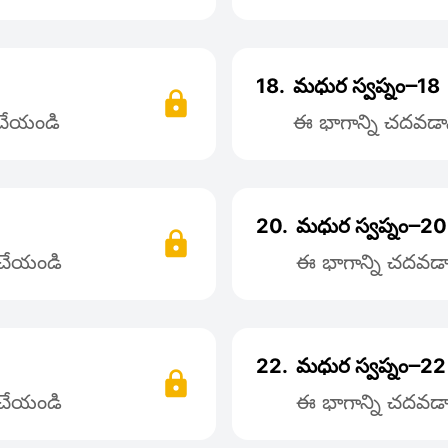
18.
మధుర స్వప్నం౼18
 చేయండి
ఈ భాగాన్ని చదవడాని
20.
మధుర స్వప్నం౼20
్ చేయండి
ఈ భాగాన్ని చదవడాన
22.
మధుర స్వప్నం౼22
్ చేయండి
ఈ భాగాన్ని చదవడాన