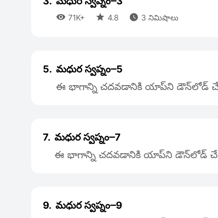
3.
మధుర స్వప్నం౼3



71K+
4.8
3 నిమిషాలు
5.
మధుర స్వప్నం౼5
ఈ భాగాన్ని చదవడానికి యాప్‌ని డౌన్‌లోడ్
7.
మధుర స్వప్నం౼7
ఈ భాగాన్ని చదవడానికి యాప్‌ని డౌన్‌లోడ్ 
9.
మధుర స్వప్నం౼9