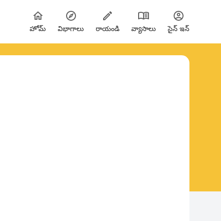
హోమ్
విభాగాలు
రాయండి
వ్యాసాలు
సైన్ ఇన్