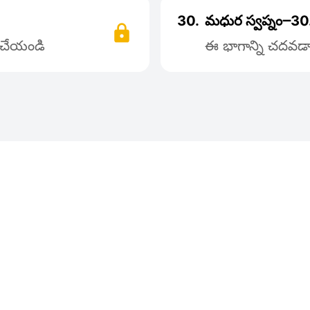
30.
మధుర స్వప్నం౼30
్ చేయండి
ఈ భాగాన్ని చదవడాన