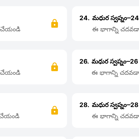
24.
మధుర స్వప్నం౼24
్ చేయండి
ఈ భాగాన్ని చదవడాన
26.
మధుర స్వప్నం౼26
్ చేయండి
ఈ భాగాన్ని చదవడాన
28.
మధుర స్వప్నం౼28
్ చేయండి
ఈ భాగాన్ని చదవడాన