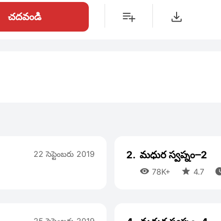
చదవండి
22 సెప్టెంబరు 2019
2.
మధుర స్వప్నం౼2


78K+
4.7