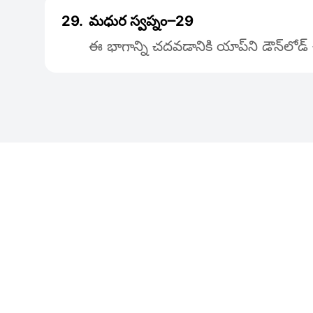
29.
మధుర స్వప్నం౼29
ఈ భాగాన్ని చదవడానికి యాప్‌ని డౌన్‌లోడ