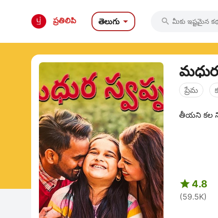

ప్రతిలిపి
తెలుగు

మధుర 
ప్రేమ
తీయని కల ని

4.8
(59.5K)