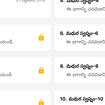
25 సెప్టెంబరు 2019
4.
మధుర స్వప్నం౼4
ఈ భాగాన్ని చదవడానిక
6.
మధుర స్వప్నం౼6
 చేయండి
ఈ భాగాన్ని చదవడానిక
8.
మధుర స్వప్నం౼8
చేయండి
ఈ భాగాన్ని చదవడానిక
10.
మధుర స్వప్నం౼10