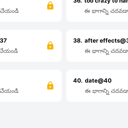
36.
too crazy to h
్ చేయండి
ఈ భాగాన్ని చదవడాన
@37
38.
after effects@
్ చేయండి
ఈ భాగాన్ని చదవడాన
40.
date@40
్ చేయండి
ఈ భాగాన్ని చదవడాన