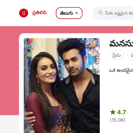

ప్రతిలిపి
తెలుగు

మనసుని
ప్రేమ
ఒక అందమైన 

4.7
(15.0K)