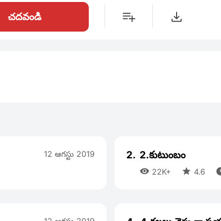
చదవండి
12 ఆగస్టు 2019
2.
2.కుటుంబం


22K+
4.6