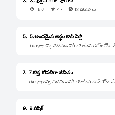
3.
3.పుట్టిన రోజు షాక్ లు



18K+
4.7
12 నిమిషాలు
5.
5.అందమైన అర్థం కాని పెళ్లి
ఈ భాగాన్ని చదవడానికి యాప్‌ని డౌన్‌లోడ్
7.
7.కొత్త కోడలిగా జీవితం
ఈ భాగాన్ని చదవడానికి యాప్‌ని డౌన్‌లోడ్ 
9.
9.రిషిక్