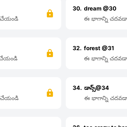
30.
dream @30
్ చేయండి
ఈ భాగాన్ని చదవడాన
32.
forest @31
్ చేయండి
ఈ భాగాన్ని చదవడాన
34.
డాన్స్@34
్ చేయండి
ఈ భాగాన్ని చదవడాన