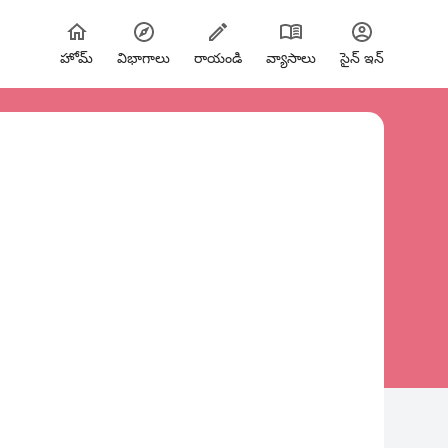
హోమ్
విభాగాలు
రాయండి
వ్యాసాలు
సైన్ ఇన్