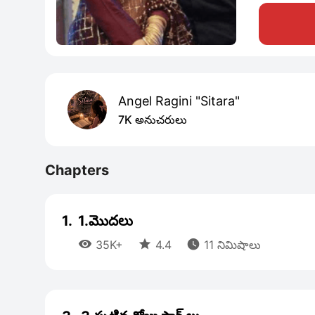
Angel Ragini "Sitara"
7K అనుచరులు
Chapters
1.
1.మొదలు



35K+
4.4
11 నిమిషాలు