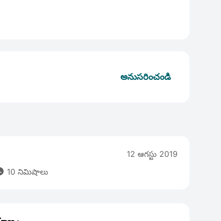
అనుసరించండి
12 ఆగస్టు 2019

10 నిమిషాలు