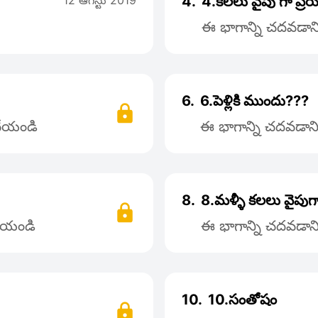
12 ఆగస్టు 2019
4.
4.కలలు వైపు గా ప్
ఈ భాగాన్ని చదవడానిక
6.
6.పెళ్లికి ముందు???
 చేయండి
ఈ భాగాన్ని చదవడానిక
8.
8.మళ్ళీ కలలు వైపుగ
చేయండి
ఈ భాగాన్ని చదవడానిక
10.
10.సంతోషం