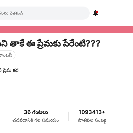

 తాకే ఈ ప్రేమకు పేరేంటి???
ఫాంటసీ
ప్రేమ కథ
36 గంటలు
1093413+
చదవడానికి గల సమయం
పాఠకుల సంఖ్య