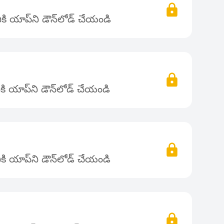
ి యాప్‌ని డౌన్‌లోడ్ చేయండి
ి యాప్‌ని డౌన్‌లోడ్ చేయండి
ి యాప్‌ని డౌన్‌లోడ్ చేయండి