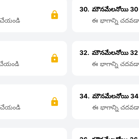
30.
మౌనమేలనోయి 30
్ చేయండి
ఈ భాగాన్ని చదవడాన
32.
మౌనమేలనోయి 32
్ చేయండి
ఈ భాగాన్ని చదవడాన
34.
మౌనమేలనోయి 34
్ చేయండి
ఈ భాగాన్ని చదవడాన