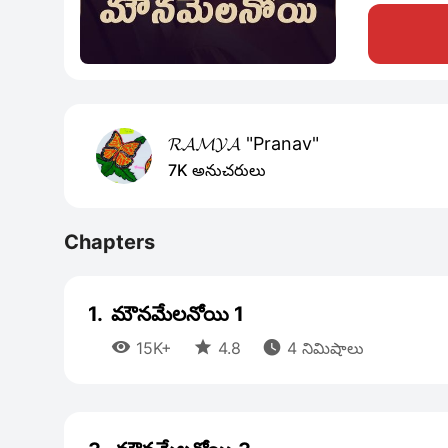
𝓡𝓐𝓜𝓨𝓐 "Pranav"
7K అనుచరులు
Chapters
1.
మౌనమేలనోయి 1



15K+
4.8
4 నిమిషాలు