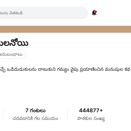

ేలనోయి
అనుబంధాలు
వచ్చే ఒడిదుడుకులను దాటుకుని గమ్యం వైపు ప్రయాణించిన మనుషుల కథ
7 గంటలు
444877+
చదవడానికి గల సమయం
పాఠకుల సంఖ్య