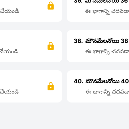
36.
మౌనమేలనోయి 36
్ చేయండి
ఈ భాగాన్ని చదవడాన
38.
మౌనమేలనోయి 38
్ చేయండి
ఈ భాగాన్ని చదవడాన
40.
మౌనమేలనోయి 40
్ చేయండి
ఈ భాగాన్ని చదవడాన