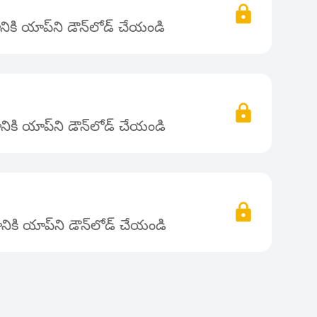
ికి యాప్‌ని డౌన్‌లోడ్ చేయండి
ికి యాప్‌ని డౌన్‌లోడ్ చేయండి
ికి యాప్‌ని డౌన్‌లోడ్ చేయండి