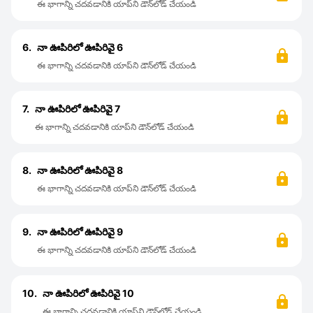
ఈ భాగాన్ని చదవడానికి యాప్‌ని డౌన్‌లోడ్ చేయండి
6.
నా ఊపిరిలో ఊపిరివై 6
ఈ భాగాన్ని చదవడానికి యాప్‌ని డౌన్‌లోడ్ చేయండి
7.
నా ఊపిరిలో ఊపిరివై 7
ఈ భాగాన్ని చదవడానికి యాప్‌ని డౌన్‌లోడ్ చేయండి
8.
నా ఊపిరిలో ఊపిరివై 8
ఈ భాగాన్ని చదవడానికి యాప్‌ని డౌన్‌లోడ్ చేయండి
9.
నా ఊపిరిలో ఊపిరివై 9
ఈ భాగాన్ని చదవడానికి యాప్‌ని డౌన్‌లోడ్ చేయండి
10.
నా ఊపిరిలో ఊపిరివై 10
ఈ భాగాన్ని చదవడానికి యాప్‌ని డౌన్‌లోడ్ చేయండి