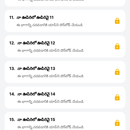
11.
నా ఊపిరిలో ఊపిరివై 11
ఈ భాగాన్ని చదవడానికి యాప్‌ని డౌన్‌లోడ్ చేయండి
12.
నా ఊపిరిలో ఊపిరివై 12
ఈ భాగాన్ని చదవడానికి యాప్‌ని డౌన్‌లోడ్ చేయండి
13.
నా ఊపిరిలో ఊపిరివై 13
ఈ భాగాన్ని చదవడానికి యాప్‌ని డౌన్‌లోడ్ చేయండి
14.
నా ఊపిరిలో ఊపిరివై 14
ఈ భాగాన్ని చదవడానికి యాప్‌ని డౌన్‌లోడ్ చేయండి
15.
నా ఊపిరిలో ఊపిరివై 15
ఈ భాగాన్ని చదవడానికి యాప్‌ని డౌన్‌లోడ్ చేయండి