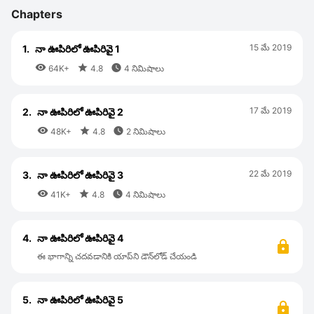
Chapters
15 మే 2019
1.
నా ఊపిరిలో ఊపిరివై 1



64K+
4.8
4 నిమిషాలు
17 మే 2019
2.
నా ఊపిరిలో ఊపిరివై 2



48K+
4.8
2 నిమిషాలు
22 మే 2019
3.
నా ఊపిరిలో ఊపిరివై 3



41K+
4.8
4 నిమిషాలు
4.
నా ఊపిరిలో ఊపిరివై 4
ఈ భాగాన్ని చదవడానికి యాప్‌ని డౌన్‌లోడ్ చేయండి
5.
నా ఊపిరిలో ఊపిరివై 5