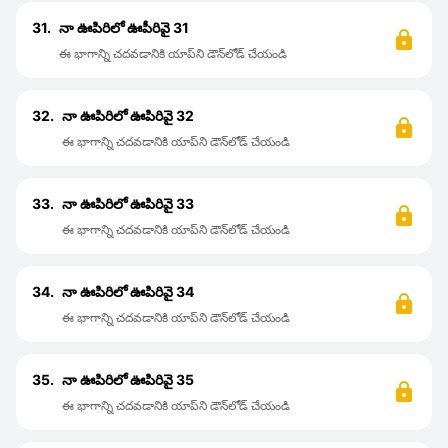
31.
నా ఊపిరిలో ఊపీరివై 31
ఈ భాగాన్ని చదవడానికి యాప్‌ని డౌన్‌లోడ్ చేయండి
32.
నా ఊపిరిలో ఊపిరివై 32
ఈ భాగాన్ని చదవడానికి యాప్‌ని డౌన్‌లోడ్ చేయండి
33.
నా ఊపిరిలో ఊపిరివై 33
ఈ భాగాన్ని చదవడానికి యాప్‌ని డౌన్‌లోడ్ చేయండి
34.
నా ఊపిరిలో ఊపిరివై 34
ఈ భాగాన్ని చదవడానికి యాప్‌ని డౌన్‌లోడ్ చేయండి
35.
నా ఊపిరిలో ఊపిరివై 35
ఈ భాగాన్ని చదవడానికి యాప్‌ని డౌన్‌లోడ్ చేయండి