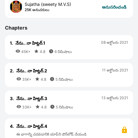
Sujatha (sweety M.V.S)
అనుసరించండి
25K అనుచరులు
Chapters
08 అక్టోబరు 2021
1.
నేను.. నా హిట్లర్.1



45K+
4.8
6 నిమిషాలు
11 అక్టోబరు 2021
2.
నేను.. నా హిట్లర్.2



35K+
4.8
5 నిమిషాలు
13 అక్టోబరు 2021
3.
నేను.. నా హిట్లర్.3



33K+
4.8
5 నిమిషాలు
4.
నేను.. నా హిట్లర్.4
ఈ భాగాన్ని చదవడానికి యాప్‌ని డౌన్‌లోడ్ చేయండి