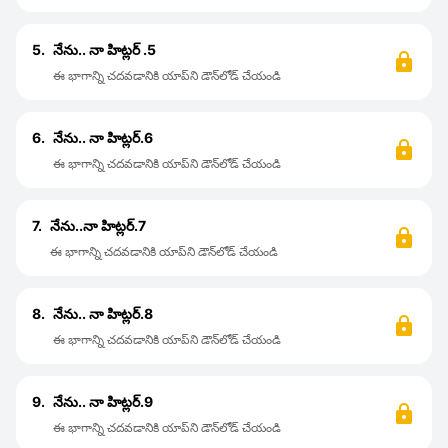
5.
నేను.. నా హిట్లర్ .5
ఈ భాగాన్ని చదవడానికి యాప్‌ని డౌన్‌లోడ్ చేయండి
6.
నేను.. నా హిట్లర్.6
ఈ భాగాన్ని చదవడానికి యాప్‌ని డౌన్‌లోడ్ చేయండి
7.
నేను..నా హిట్లర్.7
ఈ భాగాన్ని చదవడానికి యాప్‌ని డౌన్‌లోడ్ చేయండి
8.
నేను.. నా హిట్లర్.8
ఈ భాగాన్ని చదవడానికి యాప్‌ని డౌన్‌లోడ్ చేయండి
9.
నేను.. నా హిట్లర్.9
ఈ భాగాన్ని చదవడానికి యాప్‌ని డౌన్‌లోడ్ చేయండి