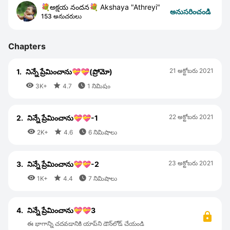
💐అక్షయ నందన💐 Akshaya "Athreyi"
అనుసరించండి
153 అనుచరులు
Chapters
21 అక్టోబరు 2021
1.
నిన్నే ప్రేమించాను💝💝(ప్రోమో)



3K+
4.7
1 నిమిషం
22 అక్టోబరు 2021
2.
నిన్నే ప్రేమించాను💝💝-1



2K+
4.6
6 నిమిషాలు
23 అక్టోబరు 2021
3.
నిన్నే ప్రేమించాను💝💝-2



1K+
4.4
7 నిమిషాలు
4.
నిన్నే ప్రేమించాను💝💝3
ఈ భాగాన్ని చదవడానికి యాప్‌ని డౌన్‌లోడ్ చేయండి