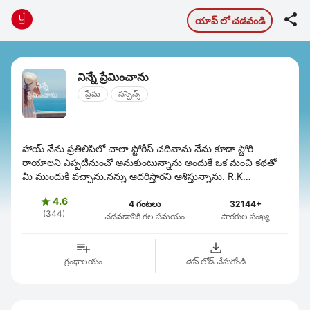

యాప్ లో చడవండి
నిన్నే ప్రేమించాను
ప్రేమ
సస్పెన్స్
హాయ్ నేను ప్రతిలిపిలో చాలా స్టోరీస్ చదివాను నేను కూడా స్టోరి
రాయాలని ఎప్పటినుంచో అనుకుంటున్నాను అందుకే ఒక మంచి కథతో
మీ ముందుకి వచ్చాను.నన్ను ఆదరిస్తారని ఆశిస్తున్నాను. R.K
HOSPITAL ( ...
4.6

4 గంటలు
32144+
(344)
చదవడానికి గల సమయం
పాఠకుల సంఖ్య
గ్రంథాలయం
డౌన్ లోడ్ చేసుకోండి