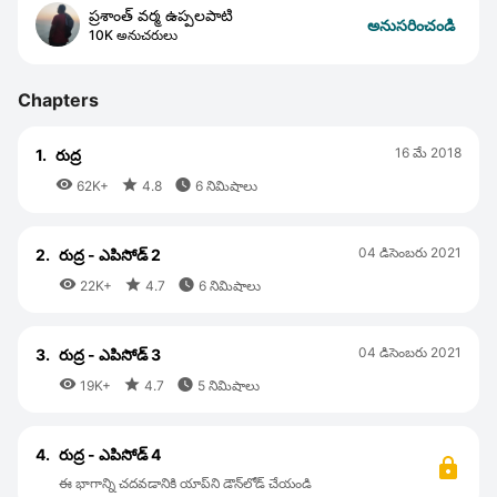
ప్రశాంత్ వర్మ ఉప్పలపాటి
అనుసరించండి
10K అనుచరులు
Chapters
16 మే 2018
1.
రుద్ర



62K+
4.8
6 నిమిషాలు
04 డిసెంబరు 2021
2.
రుద్ర - ఎపిసోడ్ 2



22K+
4.7
6 నిమిషాలు
04 డిసెంబరు 2021
3.
రుద్ర - ఎపిసోడ్ 3



19K+
4.7
5 నిమిషాలు
4.
రుద్ర - ఎపిసోడ్ 4
ఈ భాగాన్ని చదవడానికి యాప్‌ని డౌన్‌లోడ్ చేయండి