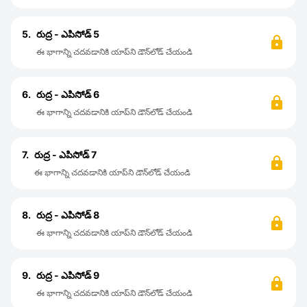
5.
రుద్ర - ఎపిసోడ్ 5
ఈ భాగాన్ని చదవడానికి యాప్‌ని డౌన్‌లోడ్ చేయండి
6.
రుద్ర - ఎపిసోడ్ 6
ఈ భాగాన్ని చదవడానికి యాప్‌ని డౌన్‌లోడ్ చేయండి
7.
రుద్ర - ఎపిసోడ్ 7
ఈ భాగాన్ని చదవడానికి యాప్‌ని డౌన్‌లోడ్ చేయండి
8.
రుద్ర - ఎపిసోడ్ 8
ఈ భాగాన్ని చదవడానికి యాప్‌ని డౌన్‌లోడ్ చేయండి
9.
రుద్ర - ఎపిసోడ్ 9
ఈ భాగాన్ని చదవడానికి యాప్‌ని డౌన్‌లోడ్ చేయండి