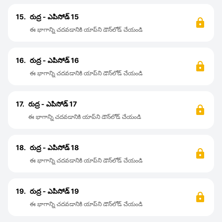
15.
రుద్ర - ఎపిసోడ్ 15
ఈ భాగాన్ని చదవడానికి యాప్‌ని డౌన్‌లోడ్ చేయండి
16.
రుద్ర - ఎపిసోడ్ 16
ఈ భాగాన్ని చదవడానికి యాప్‌ని డౌన్‌లోడ్ చేయండి
17.
రుద్ర - ఎపిసోడ్ 17
ఈ భాగాన్ని చదవడానికి యాప్‌ని డౌన్‌లోడ్ చేయండి
18.
రుద్ర - ఎపిసోడ్ 18
ఈ భాగాన్ని చదవడానికి యాప్‌ని డౌన్‌లోడ్ చేయండి
19.
రుద్ర - ఎపిసోడ్ 19
ఈ భాగాన్ని చదవడానికి యాప్‌ని డౌన్‌లోడ్ చేయండి