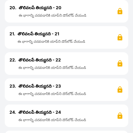
20.
తొలివలపే తియ్యనది - 20
ఈ భాగాన్ని చదవడానికి యాప్‌ని డౌన్‌లోడ్ చేయండి
21.
తొలివలపే తియ్యనది - 21
ఈ భాగాన్ని చదవడానికి యాప్‌ని డౌన్‌లోడ్ చేయండి
22.
తొలివలపే తియ్యనది - 22
ఈ భాగాన్ని చదవడానికి యాప్‌ని డౌన్‌లోడ్ చేయండి
23.
తొలివలపే తియ్యనది - 23
ఈ భాగాన్ని చదవడానికి యాప్‌ని డౌన్‌లోడ్ చేయండి
24.
తొలివలపే తియ్యనది - 24
ఈ భాగాన్ని చదవడానికి యాప్‌ని డౌన్‌లోడ్ చేయండి