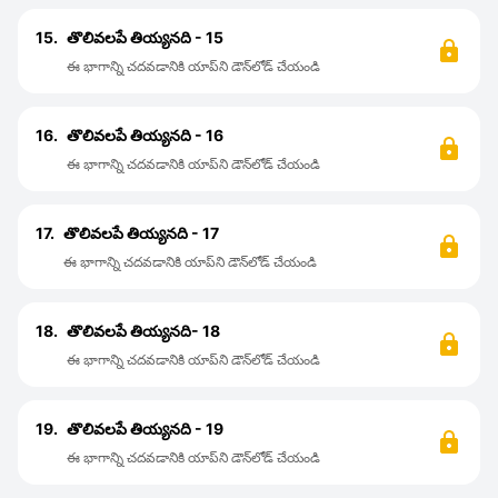
15.
తొలివలపే తియ్యనది - 15
ఈ భాగాన్ని చదవడానికి యాప్‌ని డౌన్‌లోడ్ చేయండి
16.
తొలివలపే తియ్యనది - 16
ఈ భాగాన్ని చదవడానికి యాప్‌ని డౌన్‌లోడ్ చేయండి
17.
తొలివలపే తియ్యనది - 17
ఈ భాగాన్ని చదవడానికి యాప్‌ని డౌన్‌లోడ్ చేయండి
18.
తొలివలపే తియ్యనది- 18
ఈ భాగాన్ని చదవడానికి యాప్‌ని డౌన్‌లోడ్ చేయండి
19.
తొలివలపే తియ్యనది - 19
ఈ భాగాన్ని చదవడానికి యాప్‌ని డౌన్‌లోడ్ చేయండి