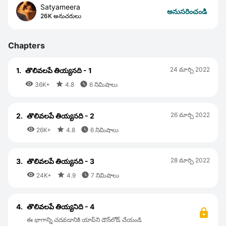
Satyameera
అనుసరించండి
26K అనుచరులు
Chapters
24 మార్చి 2022
1.
తొలివలపే తియ్యనది - 1



36K+
4.8
6 నిమిషాలు
26 మార్చి 2022
2.
తొలివలపే తియ్యనది - 2



26K+
4.8
6 నిమిషాలు
28 మార్చి 2022
3.
తొలివలపే తియ్యనది - 3



24K+
4.9
7 నిమిషాలు
4.
తొలివలపే తియ్యనిది - 4
ఈ భాగాన్ని చదవడానికి యాప్‌ని డౌన్‌లోడ్ చేయండి