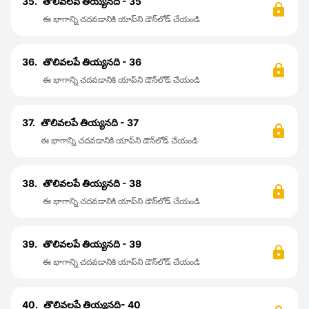
35.
తొలివలపే తియ్యనది - 35
ఈ భాగాన్ని చదవడానికి యాప్‌ని డౌన్‌లోడ్ చేయండి
36.
తొలివలపే తియ్యనది - 36
ఈ భాగాన్ని చదవడానికి యాప్‌ని డౌన్‌లోడ్ చేయండి
37.
తొలివలపే తియ్యనది - 37
ఈ భాగాన్ని చదవడానికి యాప్‌ని డౌన్‌లోడ్ చేయండి
38.
తొలివలపే తియ్యనది - 38
ఈ భాగాన్ని చదవడానికి యాప్‌ని డౌన్‌లోడ్ చేయండి
39.
తొలివలపే తియ్యనది - 39
ఈ భాగాన్ని చదవడానికి యాప్‌ని డౌన్‌లోడ్ చేయండి
40.
తొలివలపే తియ్యనది- 40