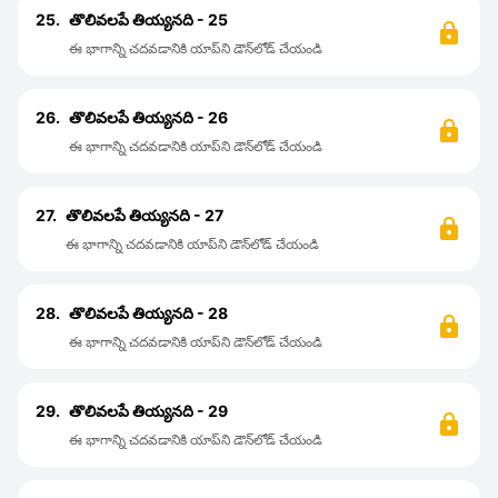
25.
తొలివలపే తియ్యనది - 25
ఈ భాగాన్ని చదవడానికి యాప్‌ని డౌన్‌లోడ్ చేయండి
26.
తొలివలపే తియ్యనది - 26
ఈ భాగాన్ని చదవడానికి యాప్‌ని డౌన్‌లోడ్ చేయండి
27.
తొలివలపే తియ్యనది - 27
ఈ భాగాన్ని చదవడానికి యాప్‌ని డౌన్‌లోడ్ చేయండి
28.
తొలివలపే తియ్యనది - 28
ఈ భాగాన్ని చదవడానికి యాప్‌ని డౌన్‌లోడ్ చేయండి
29.
తొలివలపే తియ్యనది - 29
ఈ భాగాన్ని చదవడానికి యాప్‌ని డౌన్‌లోడ్ చేయండి