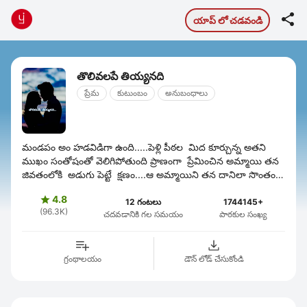

యాప్ లో చడవండి
తొలివలపే తియ్యనది
ప్రేమ
కుటుంబం
అనుబంధాలు
మండపం అం హడవిడిగా ఉంది.....పెళ్లి పీఠల మిద కూర్చున్న అతని
ముఖం సంతోషంతో వెలిగిపోతుంది ప్రాణంగా ప్రేమించిన అమ్మాయి తన
జివతంలోకి అడుగు పెట్టే క్షణం....ఆ అమ్మాయిని తన దానిలా సొంతం
చేసుకునే ...
4.8

12 గంటలు
1744145+
(96.3K)
చదవడానికి గల సమయం
పాఠకుల సంఖ్య
గ్రంథాలయం
డౌన్ లోడ్ చేసుకోండి