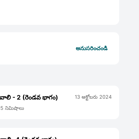
అనుసరించండి
ావాలి - 2 (రెండవ భాగం)
13 అక్టోబరు 2024
5 నిమిషాలు