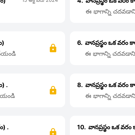
గం)
15 అక్టోబరు 2024
4.
వానప్రస్థం ఒక వరం 
ఈ భాగాన్ని చదవడానిక
ం)
6.
వానప్రస్థం ఒక వరం క
 చేయండి
ఈ భాగాన్ని చదవడానిక
ం) .
8.
వానప్రస్థం ఒక వరం క
చేయండి
ఈ భాగాన్ని చదవడానిక
ం) .
10.
వానప్రస్థం ఒక వరం