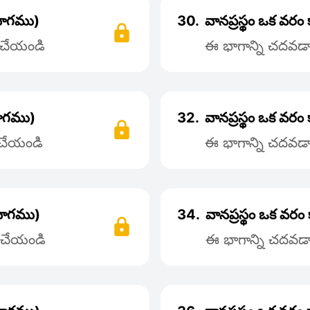
 భాగము)
30.
వానప్రస్థం ఒక వర
్ చేయండి
ఈ భాగాన్ని చదవడాన
భాగము)
32.
వానప్రస్థం ఒక వర
్ చేయండి
ఈ భాగాన్ని చదవడాన
 భాగము)
34.
వానప్రస్థం ఒక వర
్ చేయండి
ఈ భాగాన్ని చదవడాన