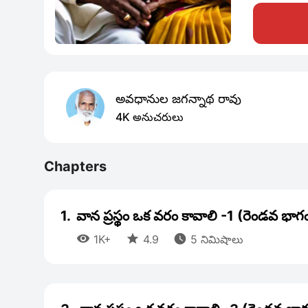
అవధానుల జగన్నాథ రావు
4K అనుచరులు
Chapters
1.
వాన ప్రస్థం ఒక వరం కావాలి -1 (రెండవ భాగ



1K+
4.9
5 నిమిషాలు