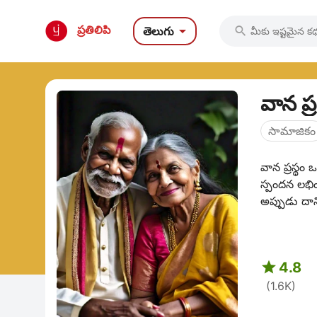

ప్రతిలిపి
తెలుగు

సామాజికం
వాన ప్రస్థం
స్పందన లభిం

4.8
(1.6K)