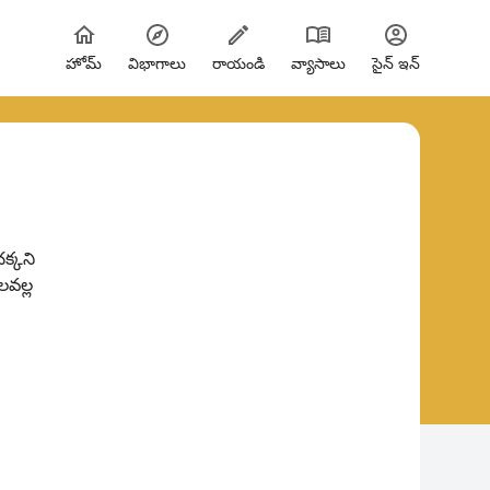
హోమ్
విభాగాలు
రాయండి
వ్యాసాలు
సైన్ ఇన్
క్కని
లవల్ల