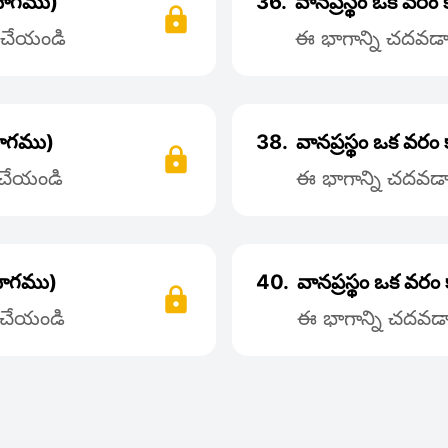
 భాగము)
36.
వానప్రస్థం ఒక వరం
్ చేయండి
ఈ భాగాన్ని చదవడాన
 భాగము)
38.
వానప్రస్థం ఒక వర
్ చేయండి
ఈ భాగాన్ని చదవడాన
 భాగము)
40.
వానప్రస్థం ఒక వర
్ చేయండి
ఈ భాగాన్ని చదవడాన