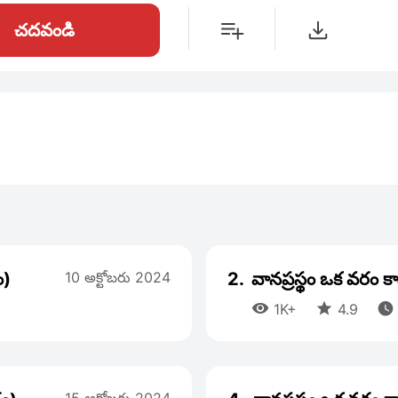
చదవండి
ం)
10 అక్టోబరు 2024
2.
వానప్రస్థం ఒక వరం క



1K+
4.9