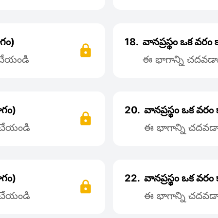
ాగం)
18.
వానప్రస్థం ఒక వరం
 చేయండి
ఈ భాగాన్ని చదవడాని
ాగం)
20.
వానప్రస్థం ఒక వరం
్ చేయండి
ఈ భాగాన్ని చదవడాన
ాగం)
22.
వానప్రస్థం ఒక వరం
్ చేయండి
ఈ భాగాన్ని చదవడాన