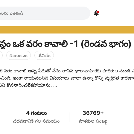

వాన ప్రస్థం ఒక వరం కావాలి -1 (రెండవ భాగం)
కుటుంబం
జీవితం
 ఒక వరం కావాలి అన్న పేరుతో నేను రాసిన ధారావాహికకు పాఠకుల నుండి చ
చింది. ఇంకా రాయవలసిన విషయాలు చాలా ఉన్నా కొన్ని వ్యక్తిగత కారణా
అప్పుడు దానిని కొనసాగించలేకపోయాను. ...
4 గంటలు
36769+
చదవడానికి గల సమయం
పాఠకుల సంఖ్య